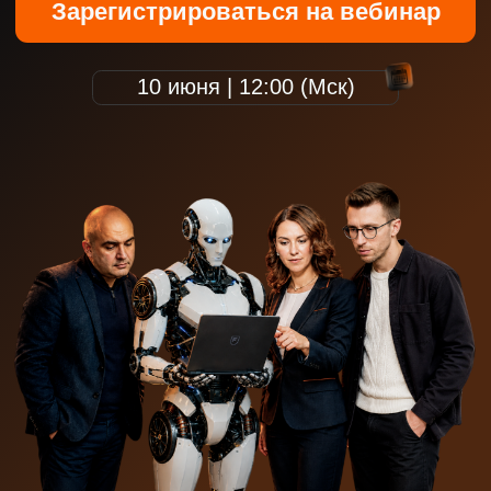
Зачем мне этот вебинар?
Споры отдела
продаж и
маркетинга не
заканчиваются?
Понять, где