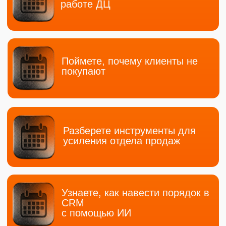
Эксперт по маркетингу и CRM
20 лет в маркетинге
90+ успешных кейсов по настройке
маркетинга и CRM
Елена знает:
Как выстроить системный маркетинг
Как наладить процессы в CRM
Как создать пошаговый план роста
продаж
Как внедрять новые технологии в
автобизнесе