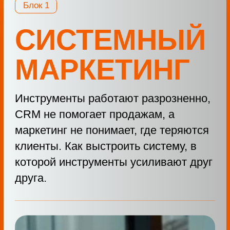
АНТОН КАЗАНЦЕВ
Предприниматель и маркетолог
Партнер продукта EveryDay AI
Практикующий специалист по работе
с AI технологиями
Внедрил AI-инструменты и повысил
конверсии отдела продаж: 14% →
20%
Антон расскажет:
Как AI находит реальные причины
просадки конверсии
Про персональные обучающие AI-
видео-уроки под каждого менеджера
Про AI-суфлера в моменте: нейросеть