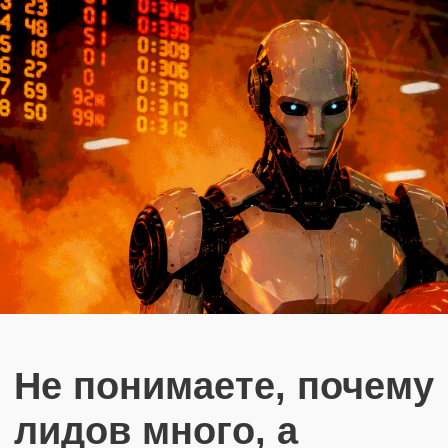
ИИ уже меняет
продажи
в
автобизнесе
Зарегистрироваться
Кто проведет