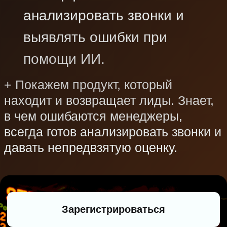
вебинара вы:
Узнаете, как применять ИИ в
работе ДЦ
Поймете, почему клиенты не
покупают
Разберете инструменты для
усиления отдела продаж
Узнаете, как навести порядок в
CRM
с помощью ИИ