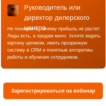
воронки, а не просто
лиды.
Как быстро внедрить
искусственный интеллект и
получить результат.
Как эффективно
анализировать звонки и
выявлять ошибки при
помощи ИИ.
+ Покажем продукт, который
находит и возвращает лиды. Знает,
в чем ошибаются менеджеры,
всегда готов анализировать звонки и
давать непредвзятую оценку.