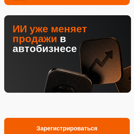
Поймете, где именно ваш
ДЦ теряет деньги и
клиентов, какие процессы
тормозят продажи и какие
инструменты помогут
быстрее выстроить
управляемую систему.
Блок 2
НЕЙРОСЕТИ
ДЛЯ
АВТОДИЛЕРА