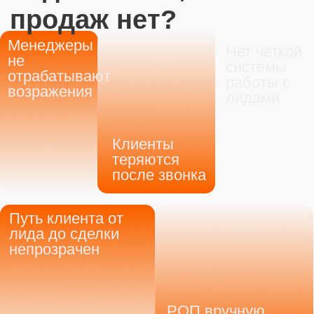
вебинар?
Блок 1
СИСТЕМНЫЙ
МАРКЕТИНГ
Инструменты работают разрозненно,
CRM не помогает продажам, а
маркетинг не понимает, где теряются
клиенты. Как выстроить систему, в
которой инструменты усиливают друг
друга.