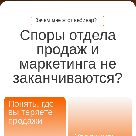
вы теряете
продажи
Увеличить
конверсию из
лида в сделку
Найти ошибки менеджеров и
исправить их на основе
данных ИИ
Поставить отдел
продаж под контроль
с помощью ИИ
(звонки, CRM,
скорость)