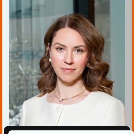
слушает диалог и показывает
подсказки на экране
Про реальные кейсы и цифры: рост
конверсии 14% → 20% в отделе
продаж
Как повторить: минимальный набор
инструментов и шаги внедрения без
"космического бюджета"
Подробная схема
внедрения нейросетей в
работу вашего дилерского
центра: анализ →
персональные уроки →
подсказки в реальном
времени → рост конверсии
Блок 3